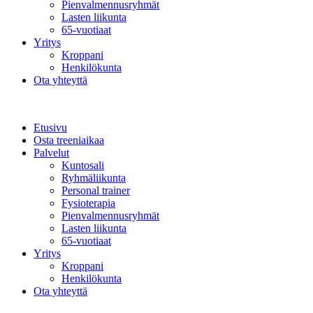
Pienvalmennusryhmät
Lasten liikunta
65-vuotiaat
Yritys
Kroppani
Henkilökunta
Ota yhteyttä
Etusivu
Osta treeniaikaa
Palvelut
Kuntosali
Ryhmäliikunta
Personal trainer
Fysioterapia
Pienvalmennusryhmät
Lasten liikunta
65-vuotiaat
Yritys
Kroppani
Henkilökunta
Ota yhteyttä