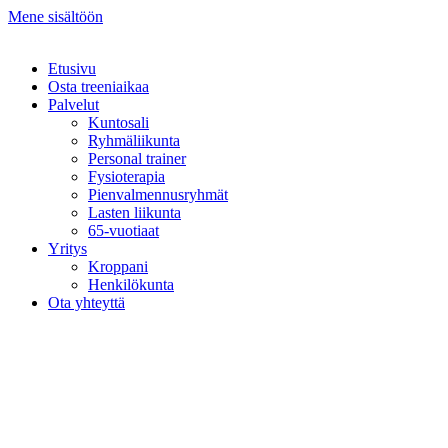
Mene sisältöön
Etusivu
Osta treeniaikaa
Palvelut
Kuntosali
Ryhmäliikunta
Personal trainer
Fysioterapia
Pienvalmennusryhmät
Lasten liikunta
65-vuotiaat
Yritys
Kroppani
Henkilökunta
Ota yhteyttä