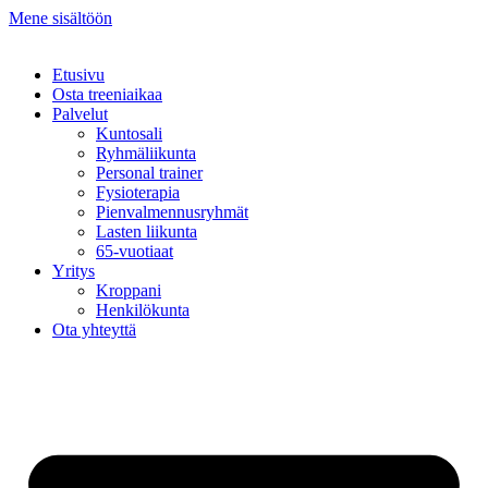
Mene sisältöön
Etusivu
Osta treeniaikaa
Palvelut
Kuntosali
Ryhmäliikunta
Personal trainer
Fysioterapia
Pienvalmennusryhmät
Lasten liikunta
65-vuotiaat
Yritys
Kroppani
Henkilökunta
Ota yhteyttä