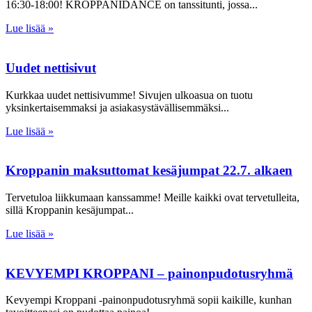
16:30-18:00! KROPPANIDANCE on tanssitunti, jossa
Lue lisää »
Uudet nettisivut
Kurkkaa uudet nettisivumme! Sivujen ulkoasua on tuotu
yksinkertaisemmaksi ja asiakasystävällisemmäksi
Lue lisää »
Kroppanin maksuttomat kesäjumpat 22.7. alkaen
Tervetuloa liikkumaan kanssamme! Meille kaikki ovat tervetulleita,
sillä Kroppanin kesäjumpat
Lue lisää »
KEVYEMPI KROPPANI – painonpudotusryhmä
Kevyempi Kroppani -painonpudotusryhmä sopii kaikille, kunhan