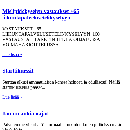
Mielipidekyselyn vastaukset +65
liikuntapalvelusetelikyselyyn
VASTAUKSET +65
LIIKUNTAPALVELUSETELINKYSELYYN, 160
VASTAUSTA TÄRKEIN TEKIJÄ OHJATUSSA
VOIMAHARJOITTELUSSA
Lue lisää »
Starttikurssit
Starttaa alkusi ammattilaisen kanssa helposti ja edullisesti! Näillä
starttikursseilla pääset
Lue lisää »
Joulun aukioloajat
Palvelemme viikolla 51 normaalin aukioloaikojen puitteissa ma-to
klo 9-19 ja