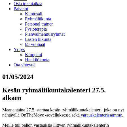
Osta treeniaikaa
Palvelut
Kuntosali
Ryhmäliikunta
Personal trainer
Fysioterapia
Pienvalmennusryhmät
Lasten liikunta
65-vuotiaat
Yritys
Kroppani
Henkilökunta
Ota yhteyttä
01/05/2024
Kesän ryhmäliikuntakalenteri 27.5.
alkaen
Maanantaina 27.5. starttaa kesän ryhmäliikuntakalenteri, joka on nyt
nähtävillä OnTheMove -sovelluksessa sekä
varauskalenterissamme
.
Meille tuli paljon vastauksia liittyen ryhmäliikuntakalenterin