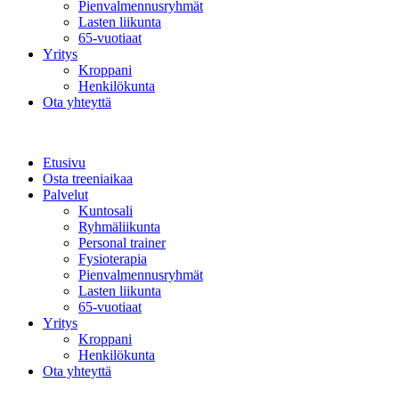
Pienvalmennusryhmät
Lasten liikunta
65-vuotiaat
Yritys
Kroppani
Henkilökunta
Ota yhteyttä
Etusivu
Osta treeniaikaa
Palvelut
Kuntosali
Ryhmäliikunta
Personal trainer
Fysioterapia
Pienvalmennusryhmät
Lasten liikunta
65-vuotiaat
Yritys
Kroppani
Henkilökunta
Ota yhteyttä