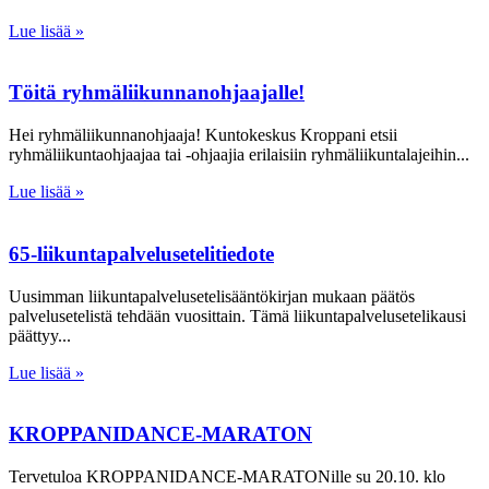
Lue lisää »
Töitä ryhmäliikunnanohjaajalle!
Hei ryhmäliikunnanohjaaja! Kuntokeskus Kroppani etsii
ryhmäliikuntaohjaajaa tai -ohjaajia erilaisiin ryhmäliikuntalajeihin
Lue lisää »
65-liikuntapalvelusetelitiedote
Uusimman liikuntapalvelusetelisääntökirjan mukaan päätös
palvelusetelistä tehdään vuosittain. Tämä liikuntapalvelusetelikausi
päättyy
Lue lisää »
KROPPANIDANCE-MARATON
Tervetuloa KROPPANIDANCE-MARATONille su 20.10. klo