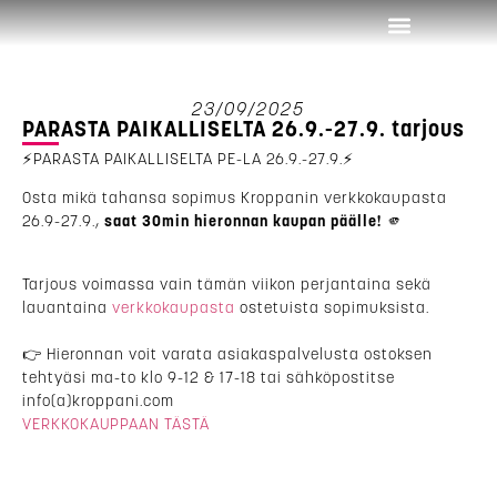
Osta treeniaikaa
Ota yhteyttä
23/09/2025
PARASTA PAIKALLISELTA 26.9.-27.9. tarjous
⚡PARASTA PAIKALLISELTA PE-LA 26.9.-27.9.⚡
Osta mikä tahansa sopimus Kroppanin verkkokaupasta
26.9-27.9.,
saat 30min hieronnan kaupan päälle!
🫵
Tarjous voimassa vain tämän viikon perjantaina sekä
lauantaina
verkkokaupasta
ostetuista sopimuksista.
👉 Hieronnan voit varata asiakaspalvelusta ostoksen
tehtyäsi ma-to klo 9-12 & 17-18 tai sähköpostitse
info(a)kroppani.com
VERKKOKAUPPAAN TÄSTÄ