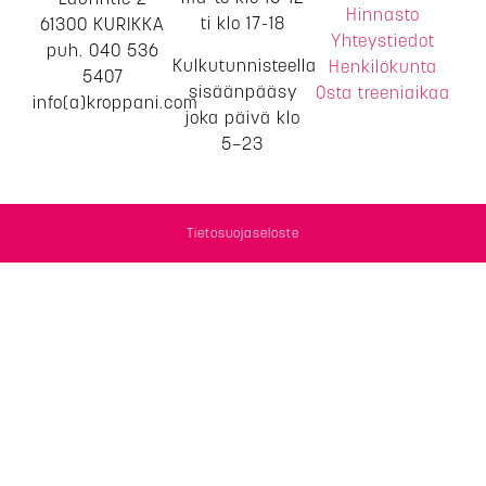
Hinnasto
ti klo 17-18
61300 KURIKKA
Yhteystiedot
puh. 040 536
Kulkutunnisteella
Henkilökunta
5407
sisäänpääsy
Osta treeniaikaa
info(a)kroppani.com
joka päivä klo
5–23
Tietosuojaseloste