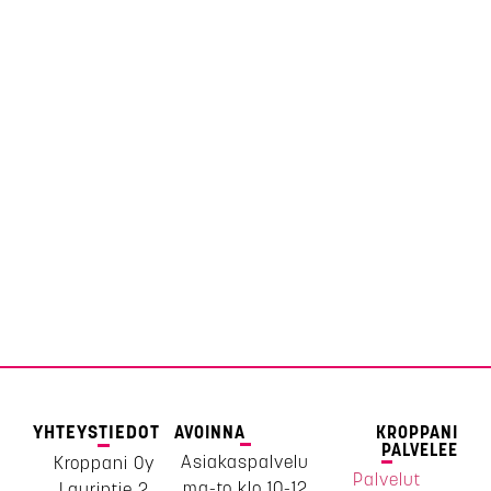
YHTEYSTIEDOT
AVOINNA
KROPPANI
PALVELEE
Asiakaspalvelu
Kroppani Oy
Palvelut
ma-to klo 10-12
Laurintie 2