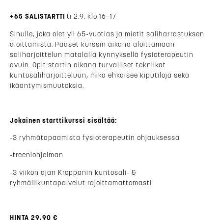
+65 SALISTARTTI
ti 2.9. klo 16–17
Sinulle, joka olet yli 65-vuotias ja mietit saliharrastuksen
aloittamista. Pääset kurssin aikana aloittamaan
saliharjoittelun matalalla kynnyksellä fysioterapeutin
avuin. Opit startin aikana turvalliset tekniikat
kuntosaliharjoitteluun, mikä ehkäisee kiputiloja sekä
ikääntymismuutoksia.
Jokainen starttikurssi sisältää:
-3 ryhmätapaamista fysioterapeutin ohjauksessa
-treeniohjelman
-3 viikon ajan Kroppanin kuntosali- &
ryhmäliikuntapalvelut rajoittamattomasti
HINTA 29,90 €