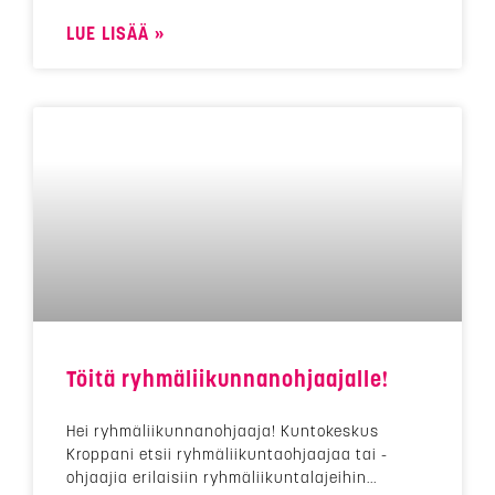
LUE LISÄÄ »
Töitä ryhmäliikunnanohjaajalle!
Hei ryhmäliikunnanohjaaja! Kuntokeskus
Kroppani etsii ryhmäliikuntaohjaajaa tai -
ohjaajia erilaisiin ryhmäliikuntalajeihin