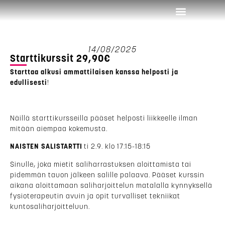
Osta treeniaikaa
Ota yhteyttä
14/08/2025
Starttikurssit 29,90€
Starttaa alkusi ammattilaisen kanssa helposti ja
edullisesti
!
Näillä starttikursseilla pääset helposti liikkeelle ilman
mitään aiempaa kokemusta.
NAISTEN SALISTARTTI
ti 2.9. klo 17:15-18:15
Sinulle, joka mietit saliharrastuksen aloittamista tai
pidemmän tauon jälkeen salille palaava. Pääset kurssin
aikana aloittamaan saliharjoittelun matalalla kynnyksellä
fysioterapeutin avuin ja opit turvalliset tekniikat
kuntosaliharjoitteluun.