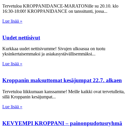
Tervetuloa KROPPANIDANCE-MARATONille su 20.10. klo
16:30-18:00! KROPPANIDANCE on tanssitunti, jossa
Lue lisää »
Uudet nettisivut
Kurkkaa uudet nettisivumme! Sivujen ulkoasua on tuotu
yksinkertaisemmaksi ja asiakasystävällisemmäksi
Lue lisää »
Kroppanin maksuttomat kesäjumpat 22.7. alkaen
Tervetuloa liikkumaan kanssamme! Meille kaikki ovat tervetulleita,
sillä Kroppanin kesäjumpat
Lue lisää »
KEVYEMPI KROPPANI – painonpudotusryhmä