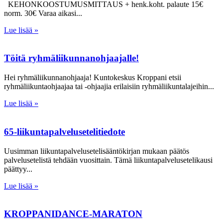
KEHONKOOSTUMUSMITTAUS + henk.koht. palaute 15€
norm. 30€ Varaa aikasi
Lue lisää »
Töitä ryhmäliikunnanohjaajalle!
Hei ryhmäliikunnanohjaaja! Kuntokeskus Kroppani etsii
ryhmäliikuntaohjaajaa tai -ohjaajia erilaisiin ryhmäliikuntalajeihin
Lue lisää »
65-liikuntapalvelusetelitiedote
Uusimman liikuntapalvelusetelisääntökirjan mukaan päätös
palvelusetelistä tehdään vuosittain. Tämä liikuntapalvelusetelikausi
päättyy
Lue lisää »
KROPPANIDANCE-MARATON