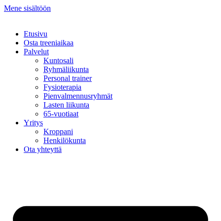
Mene sisältöön
Etusivu
Osta treeniaikaa
Palvelut
Kuntosali
Ryhmäliikunta
Personal trainer
Fysioterapia
Pienvalmennusryhmät
Lasten liikunta
65-vuotiaat
Yritys
Kroppani
Henkilökunta
Ota yhteyttä