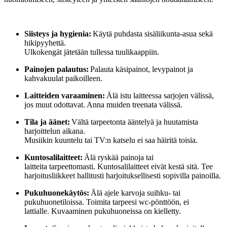
Siisteys ja hygienia:
Käytä puhdasta sisäliikunta-asua sekä
hikipyyhettä.
Ulkokengät jätetään tullessa tuulikaappiin.
Painojen palautus:
Palauta käsipainot, levypainot ja
kahvakuulat paikoilleen.
Laitteiden varaaminen:
Älä istu laitteessa sarjojen välissä,
jos muut odottavat. Anna muiden treenata välissä.
Tila ja äänet:
Vältä tarpeetonta ääntelyä ja huutamista
harjoittelun aikana.
Musiikin kuuntelu tai TV:n katselu ei saa häiritä toisia.
Kuntosalilaitteet:
Älä ryskää painoja tai
laitteita tarpeettomasti. Kuntosalilaitteet eivät kestä sitä. Tee
harjoitusliikkeet hallitusti harjoituksellisesti sopivilla painoilla.
Pukuhuonekäytös:
Älä ajele karvoja suihku- tai
pukuhuonetiloissa. Toimita tarpeesi wc-pönttöön, ei
lattialle. Kuvaaminen pukuhuoneissa on kielletty.