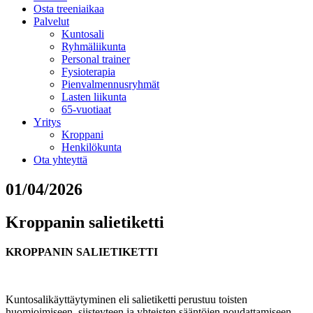
Osta treeniaikaa
Palvelut
Kuntosali
Ryhmäliikunta
Personal trainer
Fysioterapia
Pienvalmennusryhmät
Lasten liikunta
65-vuotiaat
Yritys
Kroppani
Henkilökunta
Ota yhteyttä
01/04/2026
Kroppanin salietiketti
KROPPANIN SALIETIKETTI
Kuntosalikäyttäytyminen eli salietiketti perustuu toisten
huomioimiseen, siisteyteen ja yhteisten sääntöjen noudattamiseen.