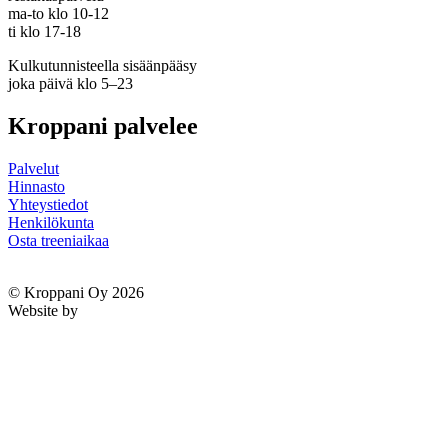
ma-to klo 10-12
ti klo 17-18
Kulkutunnisteella sisäänpääsy
joka päivä klo 5–23
Kroppani palvelee
Palvelut
Hinnasto
Yhteystiedot
Henkilökunta
Osta treeniaikaa
Tietosuojaseloste
© Kroppani Oy 2026
Website by
Sonja Vuorinen