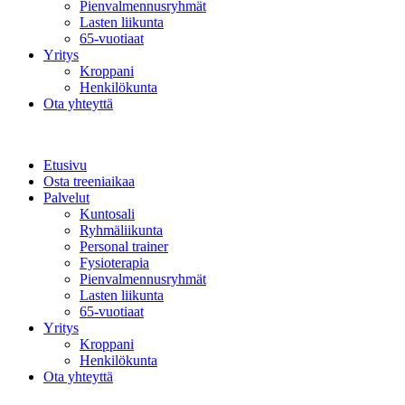
Pienvalmennusryhmät
Lasten liikunta
65-vuotiaat
Yritys
Kroppani
Henkilökunta
Ota yhteyttä
Etusivu
Osta treeniaikaa
Palvelut
Kuntosali
Ryhmäliikunta
Personal trainer
Fysioterapia
Pienvalmennusryhmät
Lasten liikunta
65-vuotiaat
Yritys
Kroppani
Henkilökunta
Ota yhteyttä