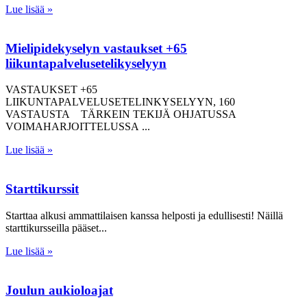
Lue lisää »
Mielipidekyselyn vastaukset +65
liikuntapalvelusetelikyselyyn
VASTAUKSET +65
LIIKUNTAPALVELUSETELINKYSELYYN, 160
VASTAUSTA TÄRKEIN TEKIJÄ OHJATUSSA
VOIMAHARJOITTELUSSA
Lue lisää »
Starttikurssit
Starttaa alkusi ammattilaisen kanssa helposti ja edullisesti! Näillä
starttikursseilla pääset
Lue lisää »
Joulun aukioloajat