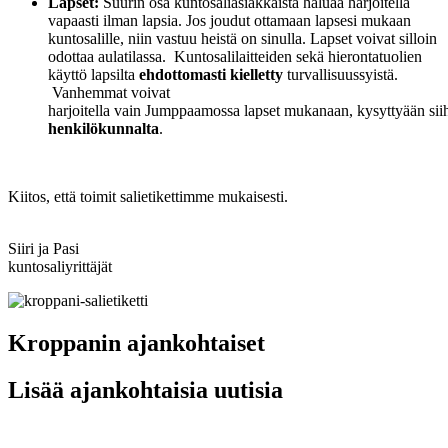
Lapset:
Suurin osa kuntosaliasiakkaista haluaa harjoitella
vapaasti ilman lapsia. Jos joudut ottamaan lapsesi mukaan
kuntosalille, niin vastuu
heistä on sinulla. Lapset voivat silloin
odottaa aulatilassa. Kuntosalilaitteiden sekä hierontatuolien
käyttö lapsilta
ehdottomasti kielletty
turvallisuussyistä.
Vanhemmat voivat
harjoitella vain Jumppaamossa lapset mukanaan, kysyttyään si
henkilökunnalta
.
Kiitos, että toimit salietikettimme mukaisesti.
Siiri ja Pasi
kuntosaliyrittäjät
Kroppanin ajankohtaiset
Lisää ajankohtaisia uutisia