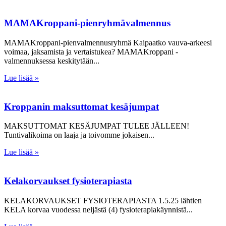
MAMAKroppani-pienryhmävalmennus
MAMAKroppani-pienvalmennusryhmä Kaipaatko vauva-arkeesi
voimaa, jaksamista ja vertaistukea? MAMAKroppani -
valmennuksessa keskitytään
Lue lisää »
Kroppanin maksuttomat kesäjumpat
MAKSUTTOMAT KESÄJUMPAT TULEE JÄLLEEN!
Tuntivalikoima on laaja ja toivomme jokaisen
Lue lisää »
Kelakorvaukset fysioterapiasta
KELAKORVAUKSET FYSIOTERAPIASTA 1.5.25 lähtien
KELA korvaa vuodessa neljästä (4) fysioterapiakäynnistä