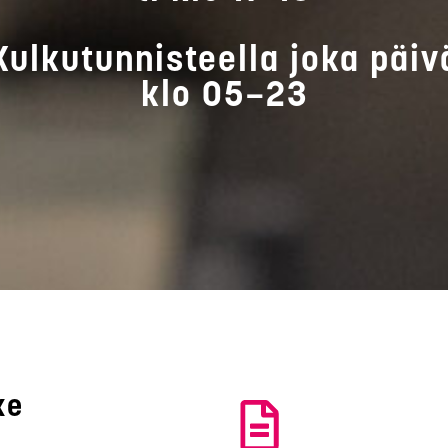
Kulkutunnisteella joka päiv
klo 05–23
ke