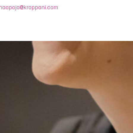
i.haapoja@kroppani.com