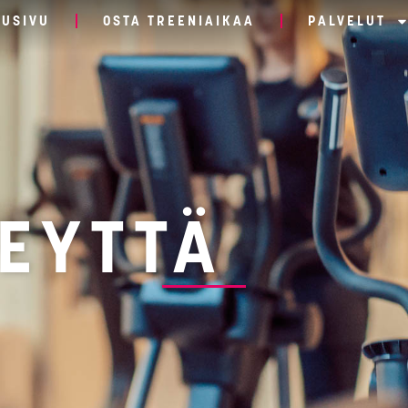
TUSIVU
OSTA TREENIAIKAA
PALVELUT
EYTTÄ