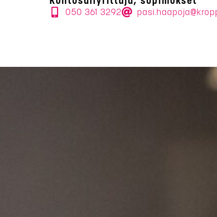
Kuntosaliyrittäjä, sopimukset
050 361 3292
pasi.haapoja@krop