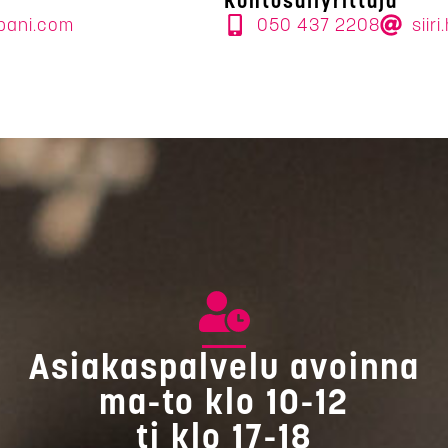
Kuntosaliyrittäjä
pani.com
050 437 2208
siir
Asiakaspalvelu avoinna
ma-to klo 10-12
ti klo 17-18