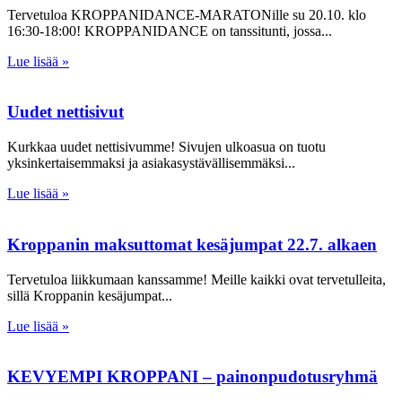
Tervetuloa KROPPANIDANCE-MARATONille su 20.10. klo
16:30-18:00! KROPPANIDANCE on tanssitunti, jossa
Lue lisää »
Uudet nettisivut
Kurkkaa uudet nettisivumme! Sivujen ulkoasua on tuotu
yksinkertaisemmaksi ja asiakasystävällisemmäksi
Lue lisää »
Kroppanin maksuttomat kesäjumpat 22.7. alkaen
Tervetuloa liikkumaan kanssamme! Meille kaikki ovat tervetulleita,
sillä Kroppanin kesäjumpat
Lue lisää »
KEVYEMPI KROPPANI – painonpudotusryhmä