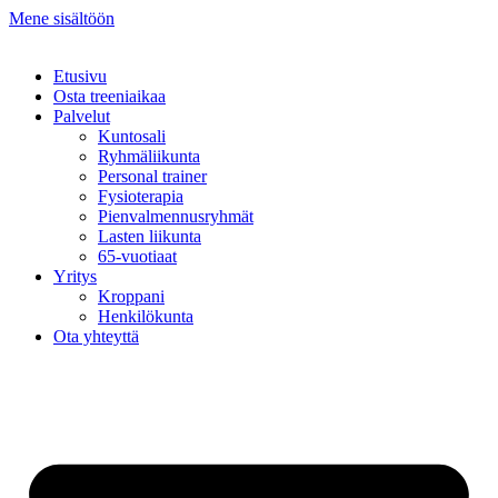
Mene sisältöön
Etusivu
Osta treeniaikaa
Palvelut
Kuntosali
Ryhmäliikunta
Personal trainer
Fysioterapia
Pienvalmennusryhmät
Lasten liikunta
65-vuotiaat
Yritys
Kroppani
Henkilökunta
Ota yhteyttä