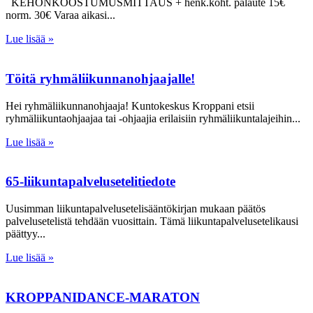
KEHONKOOSTUMUSMITTAUS + henk.koht. palaute 15€
norm. 30€ Varaa aikasi
Lue lisää »
Töitä ryhmäliikunnanohjaajalle!
Hei ryhmäliikunnanohjaaja! Kuntokeskus Kroppani etsii
ryhmäliikuntaohjaajaa tai -ohjaajia erilaisiin ryhmäliikuntalajeihin
Lue lisää »
65-liikuntapalvelusetelitiedote
Uusimman liikuntapalvelusetelisääntökirjan mukaan päätös
palvelusetelistä tehdään vuosittain. Tämä liikuntapalvelusetelikausi
päättyy
Lue lisää »
KROPPANIDANCE-MARATON