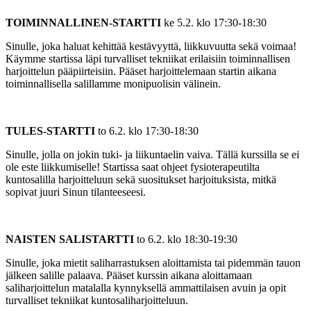
TOIMINNALLINEN-STARTTI
ke 5.2. klo 17:30-18:30
Sinulle, joka haluat kehittää kestävyyttä, liikkuvuutta sekä voimaa!
Käymme startissa läpi turvalliset tekniikat erilaisiin toiminnallisen
harjoittelun pääpiirteisiin. Pääset harjoittelemaan startin aikana
toiminnallisella salillamme monipuolisin välinein.
TULES-STARTTI
to 6.2. klo 17:30-18:30
Sinulle, jolla on jokin tuki- ja liikuntaelin vaiva. Tällä kurssilla se ei
ole este liikkumiselle! Startissa saat ohjeet fysioterapeutilta
kuntosalilla harjoitteluun sekä suositukset harjoituksista, mitkä
sopivat juuri Sinun tilanteeseesi.
NAISTEN SALISTARTTI
to 6.2. klo 18:30-19:30
Sinulle, joka mietit saliharrastuksen aloittamista tai pidemmän tauon
jälkeen salille palaava. Pääset kurssin aikana aloittamaan
saliharjoittelun matalalla kynnyksellä ammattilaisen avuin ja opit
turvalliset tekniikat kuntosaliharjoitteluun.