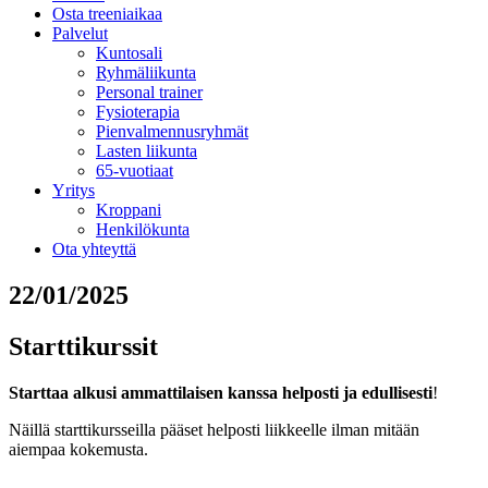
Osta treeniaikaa
Palvelut
Kuntosali
Ryhmäliikunta
Personal trainer
Fysioterapia
Pienvalmennusryhmät
Lasten liikunta
65-vuotiaat
Yritys
Kroppani
Henkilökunta
Ota yhteyttä
22/01/2025
Starttikurssit
Starttaa alkusi ammattilaisen kanssa helposti ja edullisesti
!
Näillä starttikursseilla pääset helposti liikkeelle ilman mitään
aiempaa kokemusta.