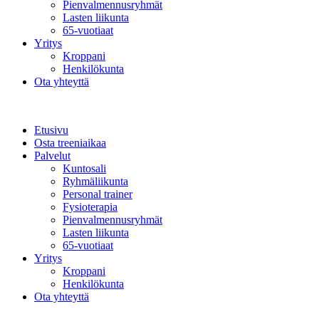
Pienvalmennusryhmät
Lasten liikunta
65-vuotiaat
Yritys
Kroppani
Henkilökunta
Ota yhteyttä
Etusivu
Osta treeniaikaa
Palvelut
Kuntosali
Ryhmäliikunta
Personal trainer
Fysioterapia
Pienvalmennusryhmät
Lasten liikunta
65-vuotiaat
Yritys
Kroppani
Henkilökunta
Ota yhteyttä