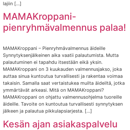
lajiin […]
MAMAKroppani-
pienryhmävalmennus palaa!
MAMAKroppani – Pienryhmävalmennus äideille
Synnytyksenjälkeinen aika vaatii palautumista. Mutta
palautuminen ei tapahdu itsestään eikä yksin.
MAMAKroppani on 3 kuukauden valmennusjakso, joka
auttaa sinua kuntoutua turvallisesti ja rakentaa voimaa
takaisin. Samalla saat vertaistukea muilta äideiltä, jotka
ymmärtävät arkeasi. Mitä on MAMAKroppani?
MAMAKroppani on ohjattu valmennusohjelma tuoreille
äideille. Tavoite on kuntoutua turvallisesti synnytyksen
jälkeen ja palautua pikkulapsiarjesta. […]
Kesän ajan asiakaspalvelu