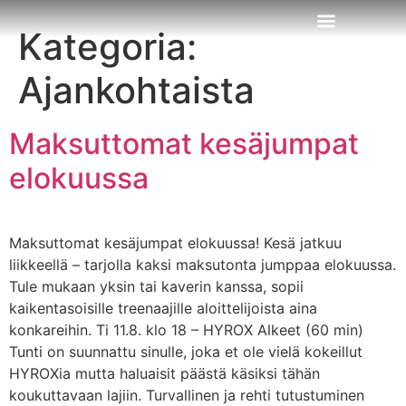
Kategoria:
Osta treeniaikaa
Ota yhteyttä
Ajankohtaista
Maksuttomat kesäjumpat
elokuussa
Maksuttomat kesäjumpat elokuussa! Kesä jatkuu
liikkeellä – tarjolla kaksi maksutonta jumppaa elokuussa.
Tule mukaan yksin tai kaverin kanssa, sopii
kaikentasoisille treenaajille aloittelijoista aina
konkareihin. Ti 11.8. klo 18 – HYROX Alkeet (60 min)
Tunti on suunnattu sinulle, joka et ole vielä kokeillut
HYROXia mutta haluaisit päästä käsiksi tähän
koukuttavaan lajiin. Turvallinen ja rehti tutustuminen