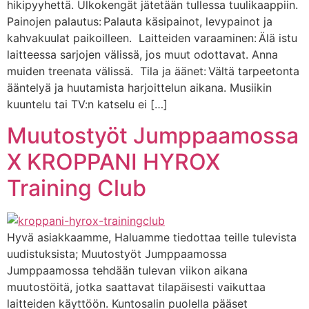
hikipyyhettä. Ulkokengät jätetään tullessa tuulikaappiin.
Painojen palautus: Palauta käsipainot, levypainot ja
kahvakuulat paikoilleen. Laitteiden varaaminen: Älä istu
laitteessa sarjojen välissä, jos muut odottavat. Anna
muiden treenata välissä. Tila ja äänet: Vältä tarpeetonta
ääntelyä ja huutamista harjoittelun aikana. Musiikin
kuuntelu tai TV:n katselu ei […]
Muutostyöt Jumppaamossa
X KROPPANI HYROX
Training Club
Hyvä asiakkaamme, Haluamme tiedottaa teille tulevista
uudistuksista; Muutostyöt Jumppaamossa
Jumppaamossa tehdään tulevan viikon aikana
muutostöitä, jotka saattavat tilapäisesti vaikuttaa
laitteiden käyttöön. Kuntosalin puolella pääset