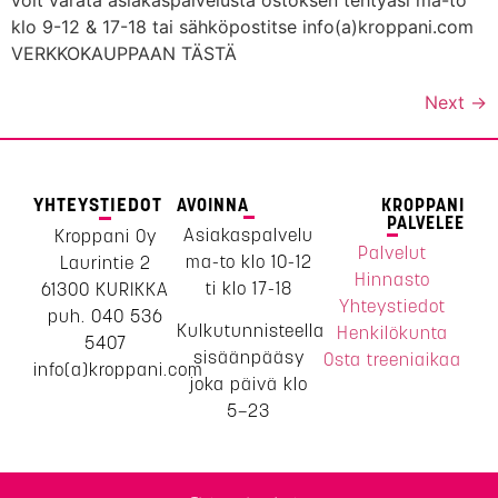
klo 9-12 & 17-18 tai sähköpostitse info(a)kroppani.com
VERKKOKAUPPAAN TÄSTÄ
Next
→
YHTEYSTIEDOT
AVOINNA
KROPPANI
PALVELEE
Asiakaspalvelu
Kroppani Oy
Palvelut
ma-to klo 10-12
Laurintie 2
Hinnasto
ti klo 17-18
61300 KURIKKA
Yhteystiedot
puh. 040 536
Kulkutunnisteella
Henkilökunta
5407
sisäänpääsy
Osta treeniaikaa
info(a)kroppani.com
joka päivä klo
5–23