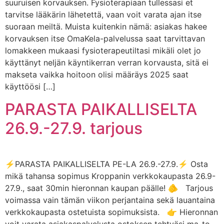
suuruisen korvauksen. Fysioterapiaan tullessasi et
tarvitse lääkärin lähetettä, vaan voit varata ajan itse
suoraan meiltä. Muista kuitenkin nämä: asiakas hakee
korvauksen itse OmaKela-palvelussa saat tarvittavan
lomakkeen mukaasi fysioterapeutiltasi mikäli olet jo
käyttänyt neljän käyntikerran verran korvausta, sitä ei
makseta vaikka hoitoon olisi määräys 2025 saat
käyttöösi […]
PARASTA PAIKALLISELTA
26.9.-27.9. tarjous
⚡PARASTA PAIKALLISELTA PE-LA 26.9.-27.9.⚡ Osta
mikä tahansa sopimus Kroppanin verkkokaupasta 26.9-
27.9., saat 30min hieronnan kaupan päälle! 🫵 Tarjous
voimassa vain tämän viikon perjantaina sekä lauantaina
verkkokaupasta ostetuista sopimuksista. 👉 Hieronnan
voit varata asiakaspalvelusta ostoksen tehtyäsi ma-to