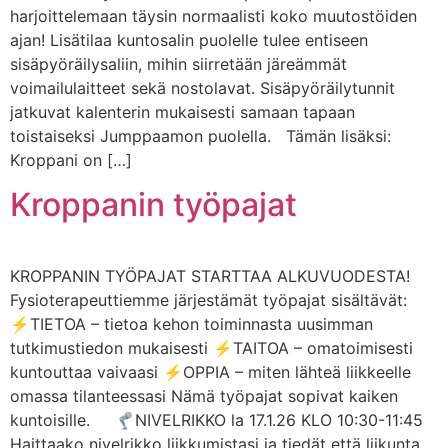
harjoittelemaan täysin normaalisti koko muutostöiden
ajan! Lisätilaa kuntosalin puolelle tulee entiseen
sisäpyöräilysaliin, mihin siirretään järeämmät
voimailulaitteet sekä nostolavat. Sisäpyöräilytunnit
jatkuvat kalenterin mukaisesti samaan tapaan
toistaiseksi Jumppaamon puolella. Tämän lisäksi:
Kroppani on […]
Kroppanin työpajat
KROPPANIN TYÖPAJAT STARTTAA ALKUVUODESTA!
Fysioterapeuttiemme järjestämät työpajat sisältävät:
⚡TIETOA – tietoa kehon toiminnasta uusimman
tutkimustiedon mukaisesti ⚡TAITOA – omatoimisesti
kuntouttaa vaivaasi ⚡OPPIA – miten lähteä liikkeelle
omassa tilanteessasi Nämä työpajat sopivat kaiken
kuntoisille. 🦿NIVELRIKKO la 17.1.26 KLO 10:30-11:45
Haittaako nivelrikko liikkumistasi ja tiedät että liikunta