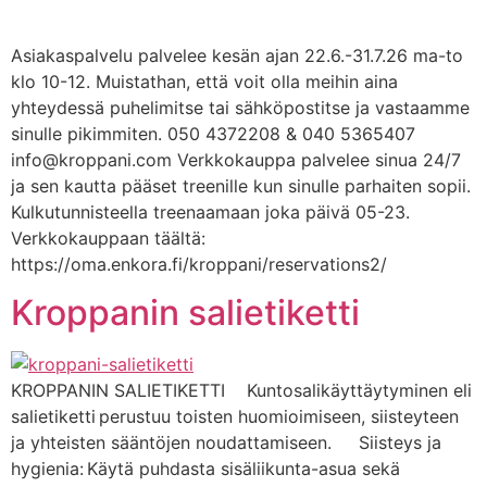
Asiakaspalvelu palvelee kesän ajan 22.6.-31.7.26 ma-to
klo 10-12. Muistathan, että voit olla meihin aina
yhteydessä puhelimitse tai sähköpostitse ja vastaamme
sinulle pikimmiten. 050 4372208 & 040 5365407
info@kroppani.com Verkkokauppa palvelee sinua 24/7
ja sen kautta pääset treenille kun sinulle parhaiten sopii.
Kulkutunnisteella treenaamaan joka päivä 05-23.
Verkkokauppaan täältä:
https://oma.enkora.fi/kroppani/reservations2/
Kroppanin salietiketti
KROPPANIN SALIETIKETTI Kuntosalikäyttäytyminen eli
salietiketti perustuu toisten huomioimiseen, siisteyteen
ja yhteisten sääntöjen noudattamiseen. Siisteys ja
hygienia: Käytä puhdasta sisäliikunta-asua sekä