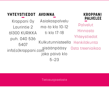
YHTEYSTIEDOT
AVOINNA
KROPPANI
PALVELEE
Asiakaspalvelu
Kroppani Oy
Palvelut
ma-to klo 10-12
Laurintie 2
Hinnasto
ti klo 17-18
61300 KURIKKA
Yhteystiedot
puh. 040 536
Kulkutunnisteella
Henkilökunta
5407
sisäänpääsy
Osta treeniaikaa
info(a)kroppani.com
joka päivä klo
5–23
Tietosuojaseloste