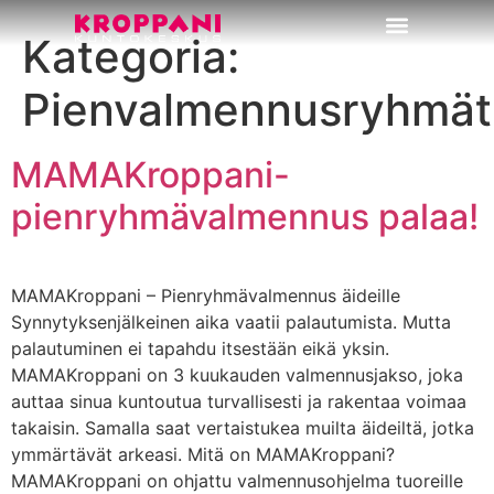
Kategoria:
Osta treeniaikaa
Ota yhteyttä
Pienvalmennusryhmät
MAMAKroppani-
pienryhmävalmennus palaa!
MAMAKroppani – Pienryhmävalmennus äideille
Synnytyksenjälkeinen aika vaatii palautumista. Mutta
palautuminen ei tapahdu itsestään eikä yksin.
MAMAKroppani on 3 kuukauden valmennusjakso, joka
auttaa sinua kuntoutua turvallisesti ja rakentaa voimaa
takaisin. Samalla saat vertaistukea muilta äideiltä, jotka
ymmärtävät arkeasi. Mitä on MAMAKroppani?
MAMAKroppani on ohjattu valmennusohjelma tuoreille